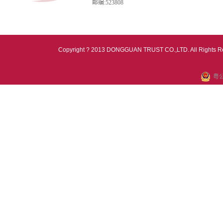
邮编:523808
Copyright ? 2013 DONGGUAN TRUST CO.,LTD. All Rights R
粤公