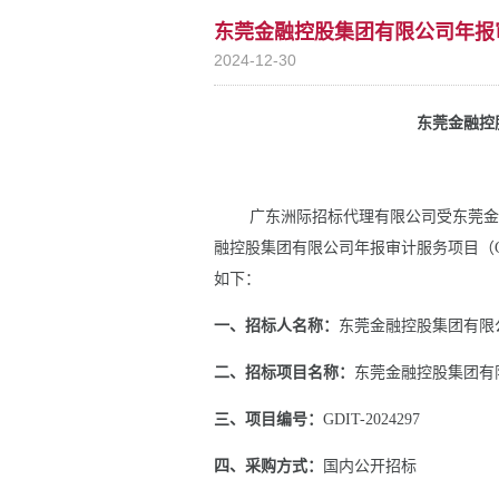
东莞金融控股集团有限公司年报
2024-12-30
东莞金融控
广东洲际招标代理有限公司受东莞金
融控股集团有限公司年报审计服务项目（
如下：
一、
招标人名称：
东莞金融控股集团有限
二、招标
项目名称：
东莞金融控股集团有
三、
项目编号：
GDIT-2024297
四、
采购方式：
国内公开招标