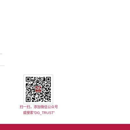
.
扫一扫，添加微信公众号
或搜索"DG_TRUST"