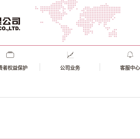
费者权益保护
公司业务
客服中心