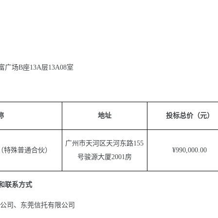
富广场
B
座
13A
层
13A08
室
称
地址
投标总价（元）
广州市天河区天河东路
155
（特殊普通合伙）
¥
990,000.00
号骏源大厦
2001
房
和联系方式
公司、东莞信托有限公司