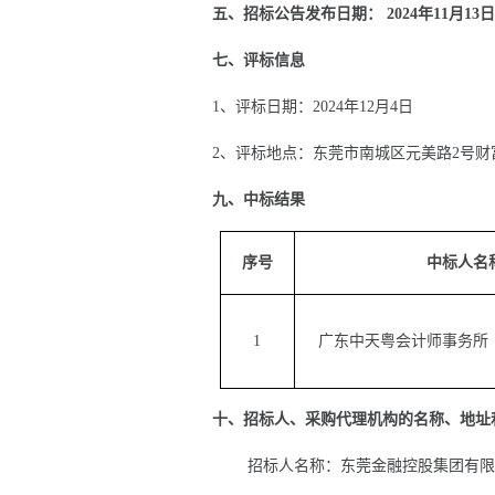
五、招标公告发布日期：
2024
年
11
月
13
日
七、评标信息
1
、评标日期：
2024
年
12
月
4
日
2
、评标地点：东莞市南城区元美路
2
号财
九、中标结果
序号
中标人名
1
广东中天粤会计师事务所
十、招标人、采购代理机构的名称、地址
招标人名称：东莞金融控股集团有限