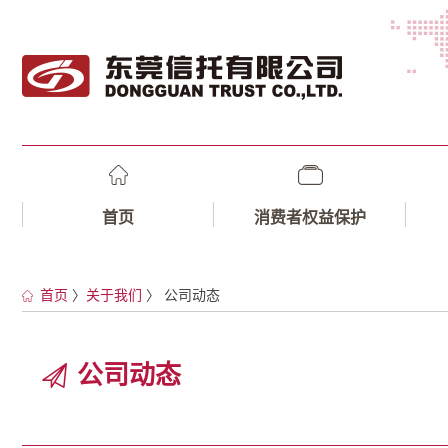
首页
消费者权益保护
首页
〉
关于我们
〉 公司动态
公司动态