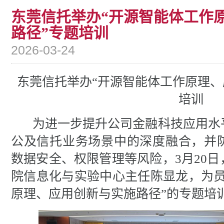
东莞信托举办“开源智能体工作
路径”专题培训
2026-03-24
东莞信托举办
“开源智能体工作原理、
培训
为进一步提升公司金融科技应用水
公及信托业务场景中的深度融合，并
数据安全、权限管理等风险，
3月20
院信息化与实验中心主任陈显龙，为员
原理、应用创新与实施路径”的专题培