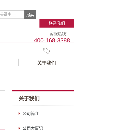
联系我们
客服热线：
400-168-3388
关于我们
关于我们
公司简介
公司大事记