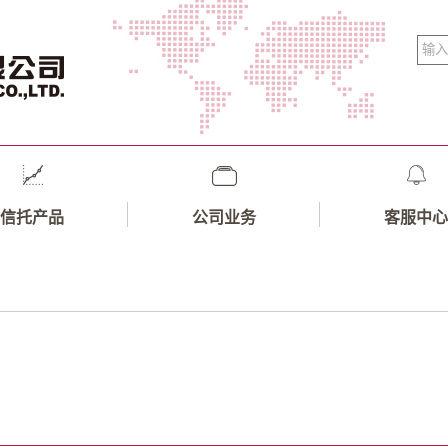
信托产品
公司业务
客服中心