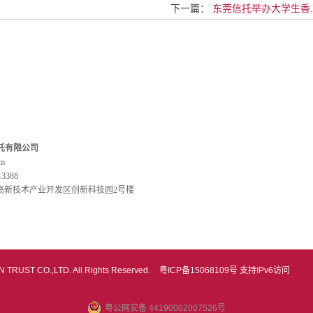
下一篇：
东莞信托举办大学生香..
托有限公司
om
3388
高新技术产业开发区创新科技园2号楼
 TRUST CO.,LTD. All Rights Reserved.
粤ICP备15068109号
支持IPv6访问
粤公网安备 44190002007526号