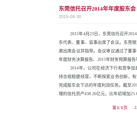
东莞信托召开2014年年度股东会
2015-04-30
2015
年
4
月
23
日，东莞信托召开
2014
东代表、董事、监事出席了会议。东莞银
邀出席会议并指导。会议审议通过了董事
年度财务决算报告、
2015
年财务预算报告
2014
年，公司在经济下行和竞争加
持合规稳健经营，不断探索业务创新，有
完成股东会下达的年度利润任务。截至
20
理的信托资产
438.26
亿元，比年初增加
25.
第
1
/
1
页