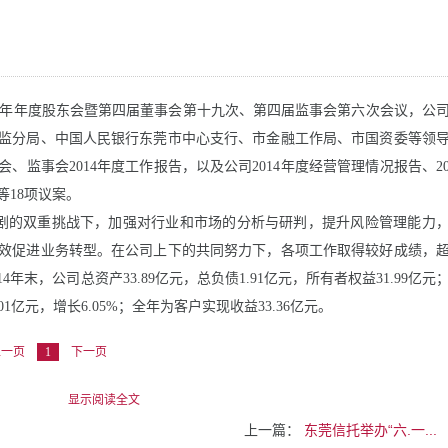
年年度股东会暨第四届董事会第十九次、第四届监事会第六次会议，公
监分局、中国人民银行东莞市中心支行、市金融工作局、市国资委等领
会、监事会
2014
年度工作报告，以及公司
2014
年度经营管理情况报告、
2
等
18
项议案。
剧的双重挑战下，加强对行业和市场的分析与研判，提升风险管理能力
效促进业务转型。在公司上下的共同努力下，各项工作取得较好成绩，
14
年末，公司总资产
33.89
亿元，总负债
1.91
亿元，所有者权益
31.99
亿元
01
亿元，增长
6.05%
；全年为客户实现收益
33.36
亿元。
上一页
1
下一页
上一篇：
东莞信托举办“六.一...