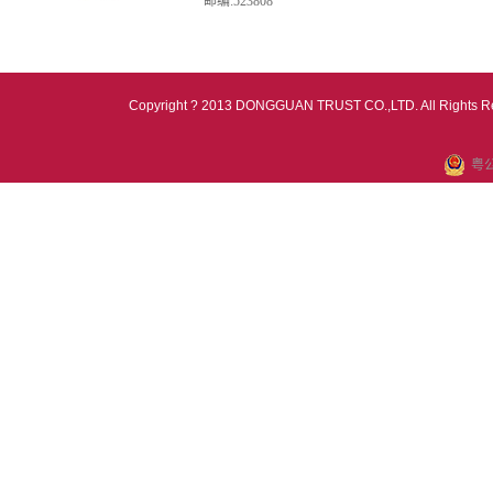
邮编:523808
Copyright ? 2013 DONGGUAN TRUST CO.,LTD. All Rights R
粤公